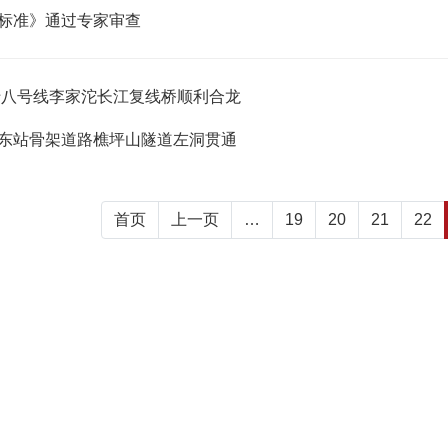
标准》通过专家审查
十八号线李家沱长江复线桥顺利合龙
东站骨架道路樵坪山隧道左洞贯通
首页
上一页
…
19
20
21
22